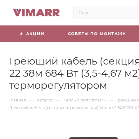
АКЦИИ
СОВЕТЫ ПО МОНТАЖУ
Греющий кабель (секция 
22 38м 684 Вт (3,5-4,6
терморегулятором
—
—
—
Главная
Каталог
Теплый пол Vimarr
Греющий к
Греющий кабель (секция нагревательная) Vimarr S 541S700K