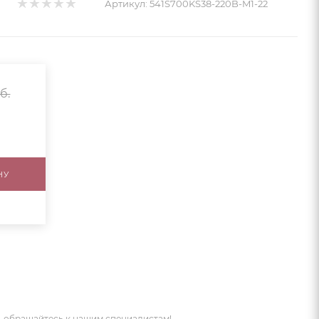
Артикул:
541S700KS38-220B-M1-22
б.
НУ
 обращайтесь к нашим специалистам!