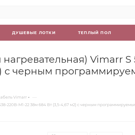
ДУШЕВЫЕ ЛОТКИ
ТЕПЛЫЙ ПОЛ
нагревательная) Vimarr S
7 м2) с черным программир
—
абель Vimarr
S38-220B-M1-22 38м 684 Вт (3,5-4,67 м2) с черным программируе