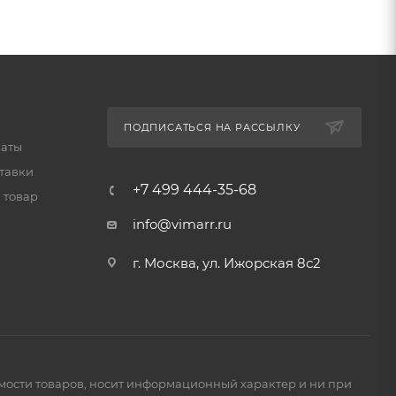
ПОДПИСАТЬСЯ НА РАССЫЛКУ
латы
тавки
+7 499 444-35-68
 товар
info@vimarr.ru
г. Москва, ул. Ижорская 8с2
имости товаров, носит информационный характер и ни при