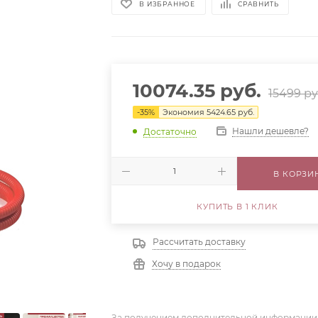
В ИЗБРАННОЕ
СРАВНИТЬ
10074.35
руб.
15499
ру
-
35
%
Экономия
5424.65
руб.
Нашли дешевле?
Достаточно
В КОРЗИ
КУПИТЬ В 1 КЛИК
Рассчитать доставку
Хочу в подарок
За получением дополнительной информации,