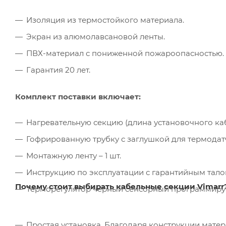
Изоляция из термостойкого материала.
Экран из алюмолавсановой ленты.
ПВХ-материал с пониженной пожароопасностью.
Гарантия 20 лет.
Комплект поставки включает:
Нагревательную секцию (длина установочного кабел
Гофрированную трубку с заглушкой для термодатчи
Монтажную ленту – 1 шт.
Инструкцию по эксплуатации с гарантийным талон
Почему стоит выбирать кабельные секции Vimarr
Терморегулятор черный сенсорный программируем
Простая установка. Благодаря конструкции мате