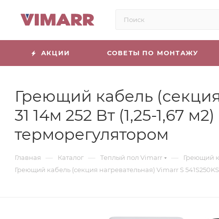
АКЦИИ
СОВЕТЫ ПО МОНТАЖУ
Греющий кабель (секция 
31 14м 252 Вт (1,25-1,67
терморегулятором
—
—
—
Главная
Каталог
Теплый пол Vimarr
Греющий к
Греющий кабель (секция нагревательная) Vimarr S 541S250KS1