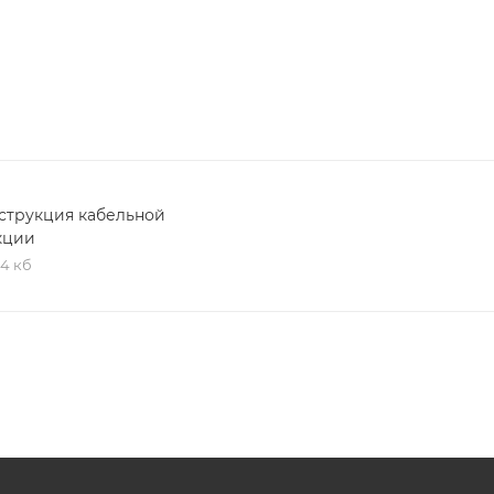
струкция кабельной
кции
,4 кб