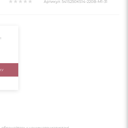
Артикул:
541S250KS14-220B-M1-31
.
НУ
 обращайтесь к нашим специалистам!