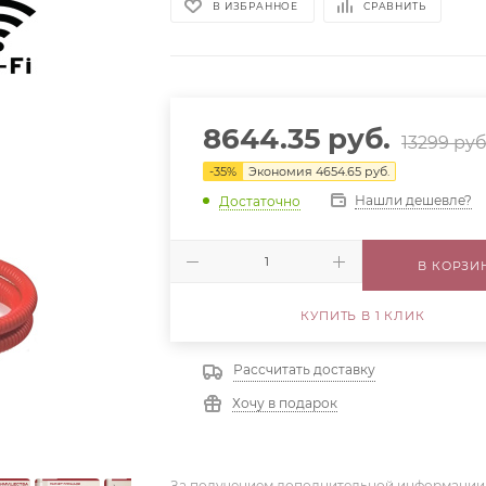
В ИЗБРАННОЕ
СРАВНИТЬ
8644.35
руб.
13299
руб
-
35
%
Экономия
4654.65
руб.
Нашли дешевле?
Достаточно
В КОРЗИ
КУПИТЬ В 1 КЛИК
Рассчитать доставку
Хочу в подарок
За получением дополнительной информации,