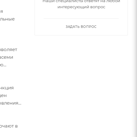
Наши специалисты ответят на любой
интересующий вопрос
ля
ельные
ЗАДАТЬ ВОПРОС
зволяет
всеми
ню
ункция
щен
овления
ючают в