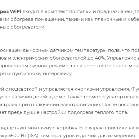
рез WiFi
входит в комплект поставки и предназначен д
ами обогрева помещений, такими как пленочные и каб
ные обогреватели.
оснащен выносным датчиком температуры пола, что по
ов и электрических обогревателей до 40%. Управление 
упрощенном ручном режиме, так и через встроенное ме
ря интуитивному интерфейсу.
й с подсветкой и управляется кнопками управления. Ф
учае наличия детей в доме. Также терморегулятор осна
строек при отключении электропитания. После восстан
ает предыдущие настройки подогрева теплого пола.
стандартную монтажную коробку. Его характеристики вкл
зку 3500 Вт (16А), температурный датчик для измерения