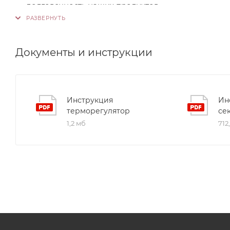
долговечность наших продуктов.
Документы и инструкции
Инструкция
Ин
терморегулятор
се
1,2 мб
712