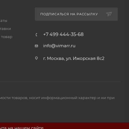
ПОДПИСАТЬСЯ НА РАССЫЛКУ
латы
тавки
+7 499 444-35-68
 товар
info@vimarr.ru
г. Москва, ул. Ижорская 8с2
имости товаров, носит информационный характер и ни при
ыта на нашем сайте.