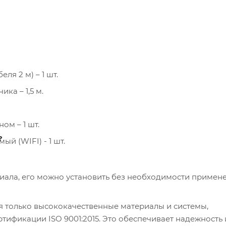
я 2 м) – 1 шт.
ка – 1,5 м.
ом – 1 шт.
?
 (WIFI) - 1 шт.
риала, его можно установить без необходимости примен
я только высококачественные материалы и системы,
ификации ISO 9001:2015. Это обеспечивает надежность 