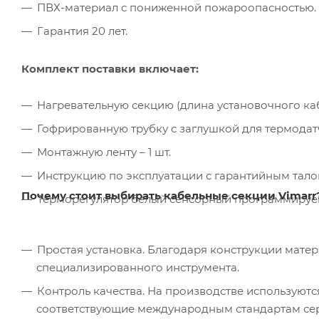
ПВХ-материал с пониженной пожароопасностью.
Гарантия 20 лет.
Комплект поставки включает:
Нагревательную секцию (длина установочного кабел
Гофрированную трубку с заглушкой для термодатчи
Монтажную ленту – 1 шт.
Инструкцию по эксплуатации с гарантийным талон
Почему стоит выбирать кабельные секции Vimarr
Терморегулятор белый сенсорный программируемый
Простая установка. Благодаря конструкции мате
специализированного инструмента.
Контроль качества. На производстве используютс
соответствующие международным стандартам серт