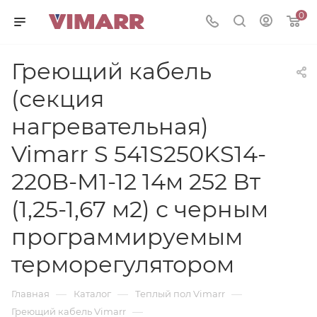
0
Греющий кабель
(секция
нагревательная)
Vimarr S 541S250KS14-
220B-M1-12 14м 252 Вт
(1,25-1,67 м2) с черным
программируемым
терморегулятором
—
—
—
Главная
Каталог
Теплый пол Vimarr
—
Греющий кабель Vimarr