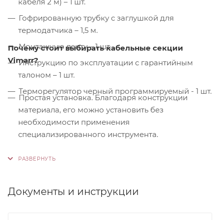
кабеля 2 м) – 1 шт.
Гофрированную трубку с заглушкой для
термодатчика – 1,5 м.
Монтажную ленту – 1 шт.
Почему стоит выбирать кабельные секции
Vimarr?
Инструкцию по эксплуатации с гарантийным
талоном – 1 шт.
Терморегулятор черный программируемый - 1 шт.
Простая установка. Благодаря конструкции
материала, его можно установить без
необходимости применения
специализированного инструмента.
Контроль качества. На производстве
используются только высококачественные
материалы и системы, соответствующие
международным стандартам сертификации ISO
Документы и инструкции
9001:2015. Это обеспечивает надежность и
долговечность наших продуктов.