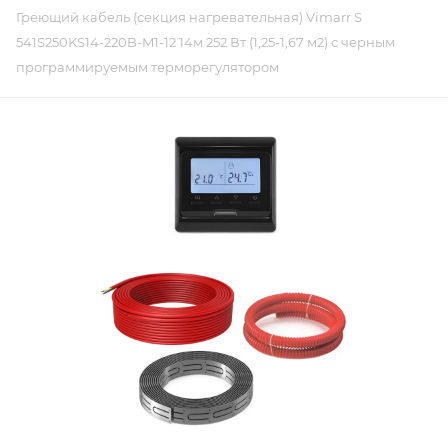
Греющий кабель (секция нагревательная) Vimarr S
541S250KS14-220B-M1-12 14м 252 Вт (1,25-1,67 м2) с черным
программируемым терморегулятором