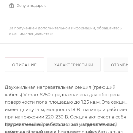
Хочу в подарок
За получением дополнительной информации, обращайтесь
к нашим специалистам!
ОПИСАНИЕ
ХАРАКТЕРИСТИКИ
ОТЗЫВЫ
Двухжильная нагревательная секция (греющий
кабель) Vimarr S250 предназначена для обогрева
поверхности пола площадью до 1,25 кв.м. Эта секция
имеет длину 14 м, мощность 18 Вт на метр и работает
при напряжении 220-230 В. Секция включает в себя
Нагревательный кабель можно укладывать под
двухжильный экранированный нагревательный
плиточный клей или в бетонную стяжку, что делает
кабель, который защищен термостойкой и