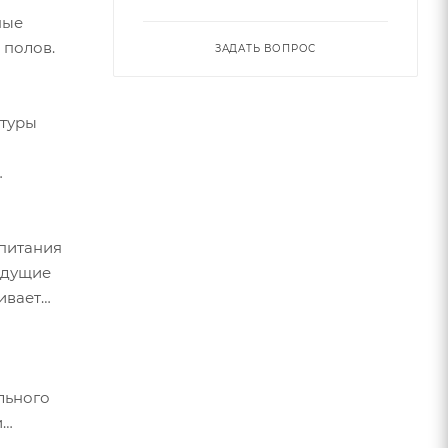
ные
 полов.
ЗАДАТЬ ВОПРОС
атуры
 питания
ыдущие
ивает
льного
и