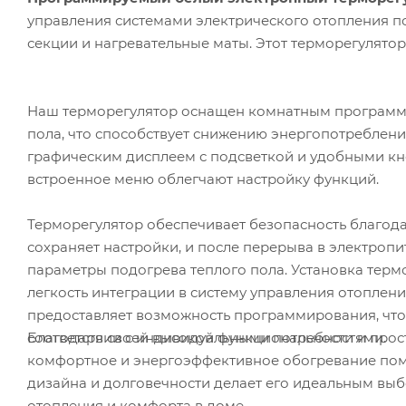
управления системами электрического отопления п
секции и нагревательные маты. Этот терморегулято
Наш терморегулятор оснащен комнатным программ
пола, что способствует снижению энергопотреблени
графическим дисплеем с подсветкой и удобными кн
встроенное меню облегчают настройку функций.
Терморегулятор обеспечивает безопасность благод
сохраняет настройки, и после перерыва в электроп
параметры подогрева теплого пола. Установка тер
легкость интеграции в систему управления отоплени
предоставляет возможность программирования, что
Благодаря своей высокой функциональности и прост
соответствии с индивидуальными потребностями.
комфортное и энергоэффективное обогревание поме
дизайна и долговечности делает его идеальным выб
отопления и комфорта в доме.