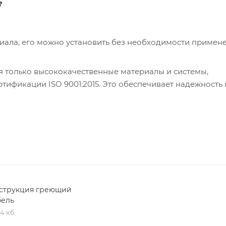
?
риала, его можно установить без необходимости примен
я только высококачественные материалы и системы,
ификации ISO 9001:2015. Это обеспечивает надежность 
струкция греющий
бель
,4 кб