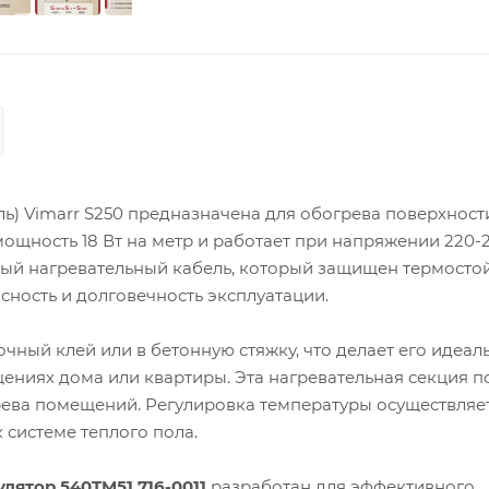
ь) Vimarr S250 предназначена для обогрева поверхност
 мощность 18 Вт на метр и работает при напряжении 220-2
ый нагревательный кабель, который защищен термосто
ность и долговечность эксплуатации.
чный клей или в бетонную стяжку, что делает его идеал
щениях дома или квартиры. Эта нагревательная секция 
грева помещений. Регулировка температуры осуществляет
системе теплого пола.
ятор 540TM51.716-0011
разработан для эффективного