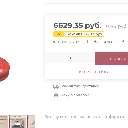
6629.35
руб.
10199
руб.
-
35
%
Экономия
3569.65
руб.
Нашли дешевле?
Достаточно
В КОРЗИ
КУПИТЬ В 1 КЛИК
Рассчитать доставку
Хочу в подарок
За получением дополнительной информации,