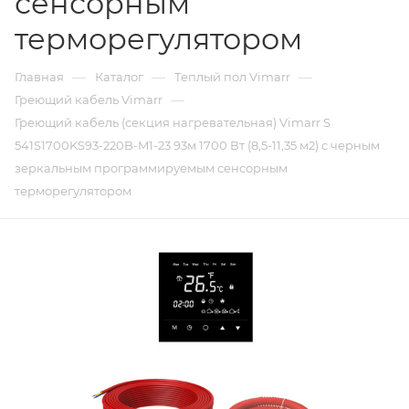
сенсорным
терморегулятором
—
—
—
Главная
Каталог
Теплый пол Vimarr
—
Греющий кабель Vimarr
Греющий кабель (секция нагревательная) Vimarr S
541S1700KS93-220B-M1-23 93м 1700 Вт (8,5-11,35 м2) с черным
зеркальным программируемым сенсорным
терморегулятором