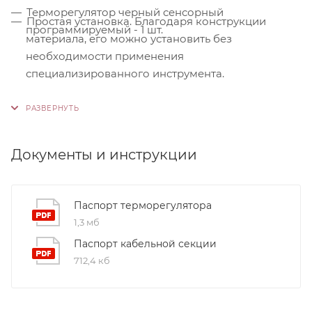
Терморегулятор черный сенсорный
Простая установка. Благодаря конструкции
программируемый - 1 шт.
материала, его можно установить без
необходимости применения
специализированного инструмента.
Контроль качества. На производстве
используются только высококачественные
материалы и системы, соответствующие
международным стандартам сертификации ISO
Документы и инструкции
9001:2015. Это обеспечивает надежность и
долговечность наших продуктов.
Паспорт терморегулятора
1,3 мб
Паспорт кабельной секции
712,4 кб