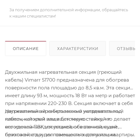
За получением дополнительной информации, обращайтесь
к нашим специалистам!
ОПИСАНИЕ
ХАРАКТЕРИСТИКИ
ОТЗЫВЫ
Двухжильная нагревательная секция (греющий
кабель) Vimarr S1700 предназначена для обогрева
поверхности пола площадью до 8,5 кв.м. Эта секция
имеет длину 93 м, мощность 18 Вт на метр и работает
при напряжении 220-230 В. Секция включает в себя
Нагревательный кабель можно укладывать под
двухжильный экранированный нагревательный
плиточный клей или в бетонную стяжку, что делает
кабель, который защищен термостойкой и
его идеальным для установки в ванной, кухне,
негорючей ПВХ изоляцией, обеспечивающей
прихожей и других помещениях дома или квартиры.
безопасность и долговечность эксплуатации.