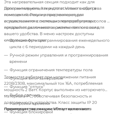
Эта нагревательная секция подходит как для
Программируемый термостат Vimarr входит в
дополнительного, так и для основного обогрева
комплект поставки и предназначен для
помещений. Регулировка температуры
использования в системах электрообогрева полов и
осуществляется с помощью терморегулятора,
предлагает различные варианты компоновки для
который подключается к системе теплого пола.
вашего удобства. В меню настроек доступны
следующие функции:
Возможность программирования еженедельного
цикла с 6 периодами на каждый день
Ручной режим управления и программирования
времени
Функция ограничения температуры пола
Термостат работает при напряжении питания
Функция анти-замерзания
220В/230В, максимальный ток 16А, потребляемая
Функция "отпуск"
мощность 2 Ватт. Корпус выполнен из негорючего
Выбор датчика
материала PC, обеспечивая безопасность и
долговечность устройства. Класс защиты IP 20
Настройки времени
Преимущества секции Vimarr включают:
гарантирует надежную работу термостата в
Функция блокировки