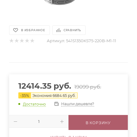
В ИЗБРАННОЕ
СРАВНИТЬ
Артикул:
541S1350KS75-220B-M1-11
12414.35
руб.
19099
руб.
-
35
%
Экономия
6684.65
руб.
Нашли дешевле?
Достаточно
В КОРЗИНУ