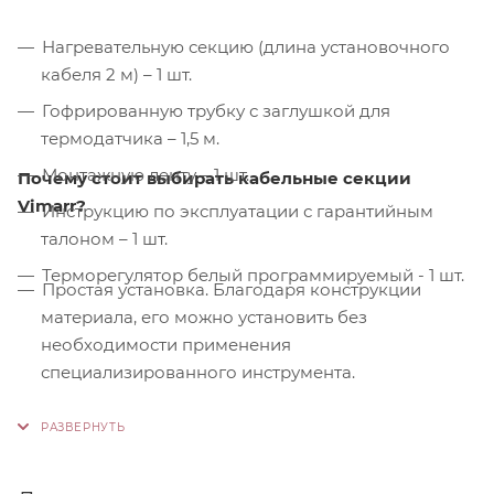
Нагревательную секцию (длина установочного
кабеля 2 м) – 1 шт.
Гофрированную трубку с заглушкой для
термодатчика – 1,5 м.
Монтажную ленту – 1 шт.
Почему стоит выбирать кабельные секции
Vimarr?
Инструкцию по эксплуатации с гарантийным
талоном – 1 шт.
Терморегулятор белый программируемый - 1 шт.
Простая установка. Благодаря конструкции
материала, его можно установить без
необходимости применения
специализированного инструмента.
Контроль качества. На производстве
используются только высококачественные
материалы и системы, соответствующие
международным стандартам сертификации ISO