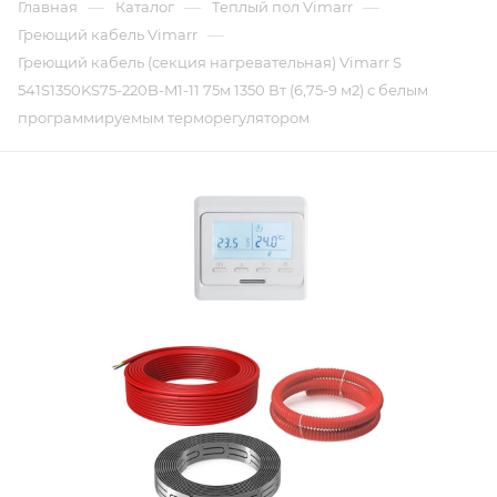
—
—
—
Главная
Каталог
Теплый пол Vimarr
—
Греющий кабель Vimarr
Греющий кабель (секция нагревательная) Vimarr S
541S1350KS75-220B-M1-11 75м 1350 Вт (6,75-9 м2) с белым
программируемым терморегулятором