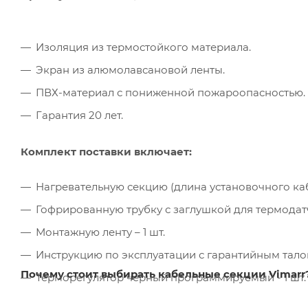
Изоляция из термостойкого материала.
Экран из алюмолавсановой ленты.
ПВХ-материал с пониженной пожароопасностью.
Гарантия 20 лет.
Комплект поставки включает:
Нагревательную секцию (длина установочного кабел
Гофрированную трубку с заглушкой для термодатчи
Монтажную ленту – 1 шт.
Инструкцию по эксплуатации с гарантийным талон
Почему стоит выбирать кабельные секции Vimarr
Терморегулятор черный программируемый - 1 шт.