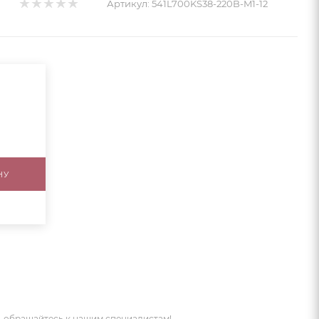
Артикул:
541L700KS38-220B-M1-12
НУ
 обращайтесь к нашим специалистам!