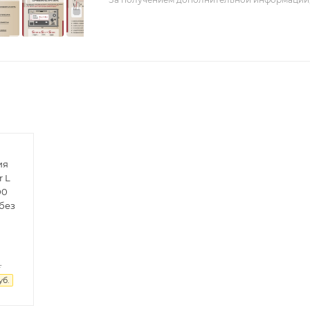
ия
r L
00
 без
.
уб.