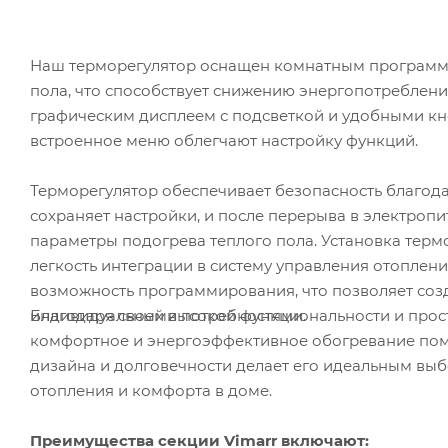
Наш терморегулятор оснащен комнатным программ
пола, что способствует снижению энергопотреблени
графическим дисплеем с подсветкой и удобными кн
встроенное меню облегчают настройку функций.
Терморегулятор обеспечивает безопасность благод
сохраняет настройки, и после перерыва в электроп
параметры подогрева теплого пола. Установка тер
легкость интеграции в систему управления отоплен
возможность программирования, что позволяет созд
Благодаря своей высокой функциональности и прост
индивидуальными потребностями.
комфортное и энергоэффективное обогревание поме
дизайна и долговечности делает его идеальным выб
отопления и комфорта в доме.
Преимущества секции Vimarr включают: