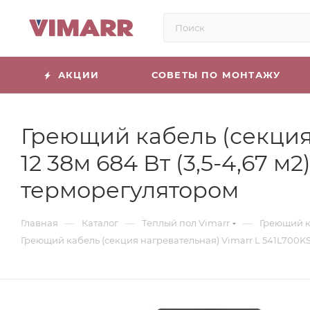
АКЦИИ
СОВЕТЫ ПО МОНТАЖУ
Греющий кабель (секция 
12 38м 684 Вт (3,5-4,67
терморегулятором
—
—
—
Главная
Каталог
Теплый пол Vimarr
Греющий к
Греющий кабель (секция нагревательная) Vimarr L 541L700KS