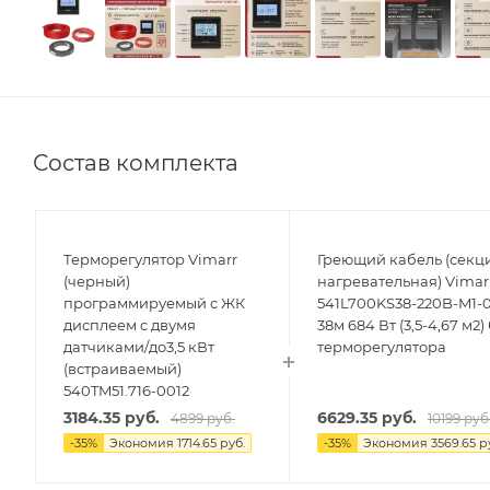
Состав комплекта
Терморегулятор Vimarr
Греющий кабель (секц
(черный)
нагревательная) Vimar
программируемый с ЖК
541L700KS38-220B-M1-
дисплеем с двумя
38м 684 Вт (3,5-4,67 м2)
датчиками/до3,5 кВт
терморегулятора
(встраиваемый)
540TM51.716-0012
3184.35
руб.
6629.35
руб.
4899
руб.
10199
руб
-
35
%
Экономия
1714.65
руб.
-
35
%
Экономия
3569.65
р