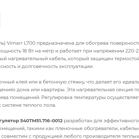
ь) Vimarr L700 предназначена для обогрева поверхност
мощность 18 Вт на метр и работает при напряжении 220-2
ый нагревательный кабель, который защищен термосто
ность и долговечность эксплуатации.
чный клей или в бетонную стяжку, что делает его идеал
щениях дома или квартиры. Эта нагревательная секция 
грева помещений. Регулировка температуры осуществляет
системе теплого пола.
лятор 540TM51.716-0012
разработан для эффективного
омещений, такими как пленочные обогреватели, кабель
р совместим с продукцией любого производителя теплых