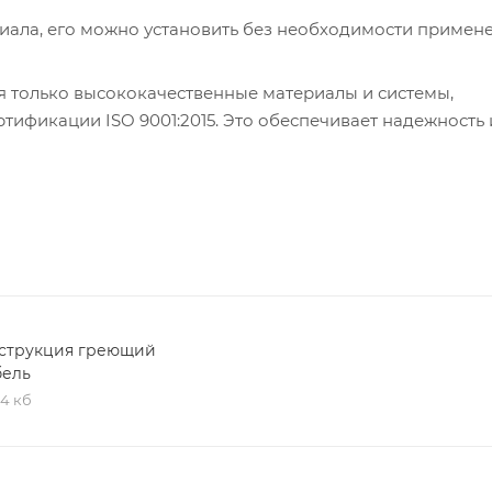
риала, его можно установить без необходимости примен
я только высококачественные материалы и системы,
ификации ISO 9001:2015. Это обеспечивает надежность 
струкция греющий
бель
,4 кб