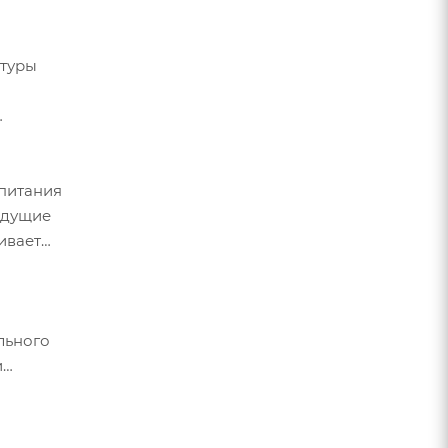
атуры
 питания
ыдущие
ивает
льного
и