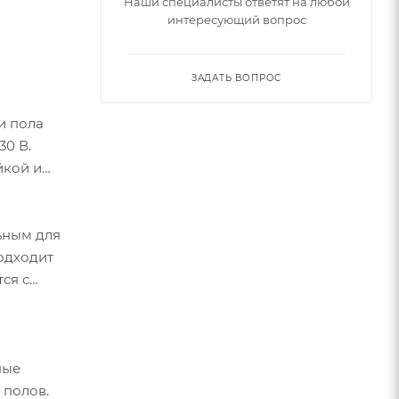
Наши специалисты ответят на любой
интересующий вопрос
ЗАДАТЬ ВОПРОС
и пола
30 В.
йкой и
ьным для
подходит
ся с
ные
 полов.