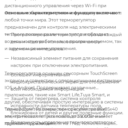
дистанционного управления через Wi-Fi при
Основные характеристики и функции включают:
помощи мобильного приложения, доступного из
любой точки мира. Этот терморегулятор
предназначен для контроля над электрическими
теплыми полами различных типов и обладает
Программирование терморегулятора на каждый
возможностью работы как в программируемом, так
день и неделю с использованием шести
и в ручном режиме управления.
временных интервалов.
Независимый элемент питания для сохранения
настроек при отключении электропитания.
Терморегулятор оснащен сенсорным TouchScreen
Большой информативный
экраном и совместим с операционными системами
жидкокристаллический экран для отображения
IOS и Android. Поддерживает различные
всей необходимой информации.
приложения, такие как Smart Life,Tuya Smart, и
Защита от перегрева, система контроля
другие, обеспечивая простую интеграцию в системы
исправности датчика температуры пола,
Терморегулятор совместим со всеми типами
"Умный Дом". Размеры терморегулятора 85х85х40
блокировка от детей и другие полезные функции.
электрических теплых полов до 3500 Вт и имеет
мм, что позволяет установить его в обычный
Возможность управления терморегулятором с
гарантию производителя на 1 год. Комплектация
круглый подразетник.