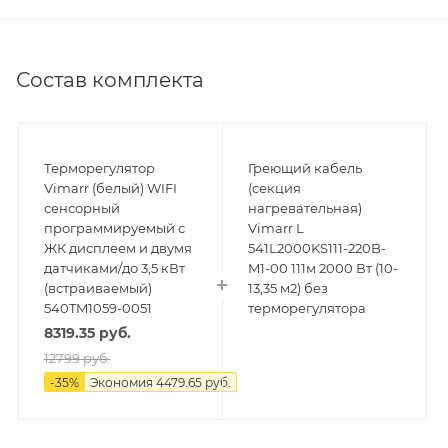
Состав комплекта
Терморегулятор
Греющий кабель
Vimarr (белый) WIFI
(секция
сенсорный
нагревательная)
программируемый с
Vimarr L
ЖК дисплеем и двумя
541L2000KS111-220B-
датчиками/до 3,5 кВт
M1-00 111м 2000 Вт (10-
(встраиваемый)
13,35 м2) без
540TM1059-0051
терморегулятора
8319.35
руб.
12799
руб.
-
35
%
Экономия
4479.65
руб.