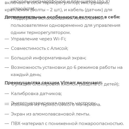
нескольких смартфонов и планшетов (до 10
включает в себя терморегулятор, инструкцию,
устройств).
крепления (болты – 2 шт.), и кабель (датчик) для
Дополнительные особенности включают в себя:
теплого пола.
Поддержка использования несколькими
пользователями одновременно для управления
одним терморегулятором.
Управление через Wi-Fi;
Совместимость с Алисой;
Большой информативный экран;
Возможность установки до 6 режимов работы на
каждый день;
Преимущества секции Vimarr включают:
Функция блокировки кнопок (защита от детей);
Калибровка датчиков;
Энергонезависимая память настроек.
Изоляция из термостойкого материала.
Экран из алюмолавсановой ленты.
ПВХ-материал с пониженной пожароопасностью.