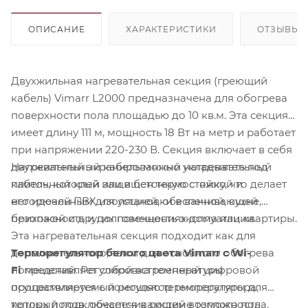
ОПИСАНИЕ
ХАРАКТЕРИСТИКИ
ОТЗЫВЫ
Двухжильная нагревательная секция (греющий
кабель) Vimarr L2000 предназначена для обогрева
поверхности пола площадью до 10 кв.м. Эта секция
имеет длину 111 м, мощность 18 Вт на метр и работает
при напряжении 220-230 В. Секция включает в себя
Нагревательный кабель можно укладывать под
двухжильный экранированный нагревательный
плиточный клей или в бетонную стяжку, что делает
кабель, который защищен термостойкой и
его идеальным для установки в ванной, кухне,
негорючей ПВХ изоляцией, обеспечивающей
прихожей и других помещениях дома или квартиры.
безопасность и долговечность эксплуатации.
Эта нагревательная секция подходит как для
Терморегулятор белого цвета Vimarr с Wi-
дополнительного, так и для основного обогрева
Fi
представляет собой встроенный цифровой
помещений. Регулировка температуры
программируемый регулятор температуры для
осуществляется с помощью терморегулятора,
теплых полов, обеспечивающий возможность
который подключается к системе теплого пола.