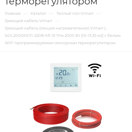
терморегулятором
—
—
—
Главная
Каталог
Теплый пол Vimarr
—
Греющий кабель Vimarr
Греющий кабель (секция нагревательная) Vimarr L
541L2000KS111-220B-M1-51 111м 2000 Вт (10-13,35 м2) с белым
WiFi программируемым сенсорным терморегулятором