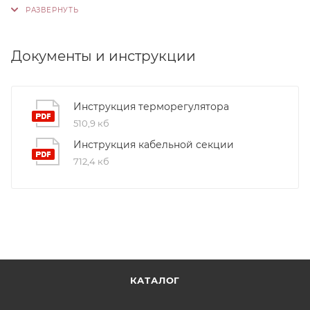
используются только высококачественные
материалы и системы, соответствующие
международным стандартам сертификации ISO
Документы и инструкции
9001:2015. Это обеспечивает надежность и
долговечность наших продуктов.
Инструкция терморегулятора
510,9 кб
Инструкция кабельной секции
712,4 кб
КАТАЛОГ