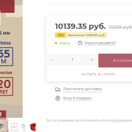
10139.35
руб.
15599
руб
-
35
%
Экономия
5459.65
руб.
Нашли дешевле?
Мало
В КОРЗИ
КУПИТЬ В 1 КЛИК
Рассчитать доставку
Хочу в подарок
За получением дополнительной информации,