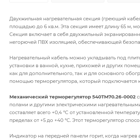
Двухжильная нагревательная секция (греющий кабел
площадью до 6 кв.м. Эта секция имеет длину 65 м, м
Секция включает в себя двухжильный экранированн
негорючей ПВХ изоляцией, обеспечивающей безопас
Нагревательный кабель можно укладывать под плито
установки в ванной, кухне, прихожей и других поме
как для дополнительного, так и для основного обо
помощью терморегулятора, который подключается к 
Механический терморегулятор 540TM70.26-0002
с
полами и другими электрическими нагревательными
составляет всего +0,4 °C от установленной темпера
пределах от +5 до +40 °C. Этот терморегулятор спосо
Индикатор на передней панели горит, когда нагрев 