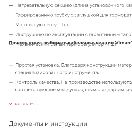
Нагревательную секцию (длина установочного кабел
Гофрированную трубку с заглушкой для термодатчи
Монтажную ленту – 1 шт.
Инструкцию по эксплуатации с гарантийным талон
Почему стоит выбирать кабельные секции Vimarr
Механический белый терморегулятор - 1 шт.
Простая установка. Благодаря конструкции мате
специализированного инструмента.
Контроль качества. На производстве используютс
соответствующие международным стандартам серт
долговечность наших продуктов.
Документы и инструкции