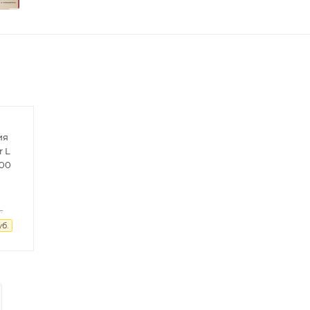
ия
r L
-00
.
б.