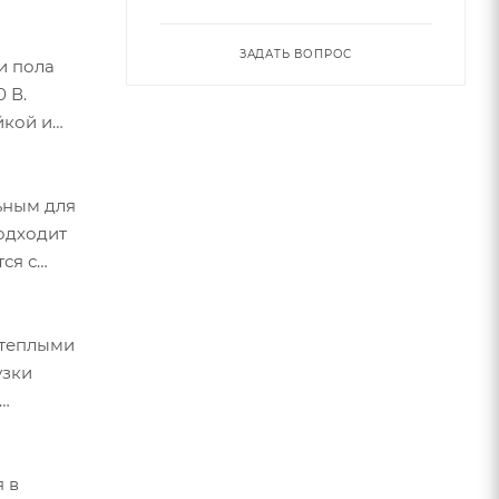
ЗАДАТЬ ВОПРОС
и пола
 В.
йкой и
ьным для
подходит
ся с
 теплыми
узки
я в