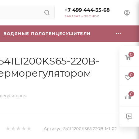
+7 499 444-35-68
ЗАКАЗАТЬ ЗВОНОК
ВОДЯНЫЕ ПОЛОТЕНЦЕСУШИТЕЛИ
0
541L1200KS65-220B-
 терморегулятором
0
0
орегулятором
Артикул:
541L1200KS65-220B-M1-02