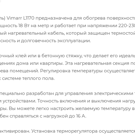
ь) Vimarr L1170 предназначена для обогрева поверхност
ощность 18 Вт на метр и работает при напряжении 220-230
ый нагревательный кабель, который защищен термосто
ность и долговечность эксплуатации.
чный клей или в бетонную стяжку, что делает его идеал
щениях дома или квартиры. Эта нагревательная секция 
грева помещений. Регулировка температуры осуществляет
системе теплого пола.
пециально разработан для управления электрическими
 устройствами. Точность включения и выключения нагр
туры. Вы можете легко настроить желаемую температуру в
бен справляться с нагрузкой до 16 А.
активирован. Установка терморегулятора осуществляетс