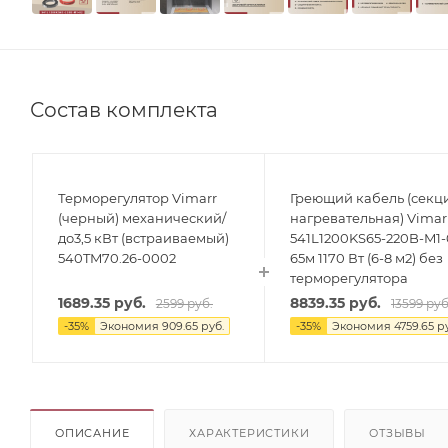
Состав комплекта
Терморегулятор Vimarr
Греющий кабель (секц
(черный) механический/
нагревательная) Vimar
до3,5 кВт (встраиваемый)
541L1200KS65-220B-M1
540TM70.26-0002
65м 1170 Вт (6-8 м2) без
терморегулятора
1689.35
руб.
8839.35
руб.
2599
руб.
13599
руб
-
35
%
Экономия
909.65
руб.
-
35
%
Экономия
4759.65
ру
ОПИСАНИЕ
ХАРАКТЕРИСТИКИ
ОТЗЫВЫ