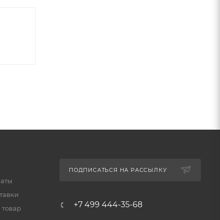
ПОДПИСАТЬСЯ НА РАССЫЛКУ
латы
тавки
+7 499 444-35-68
 товар